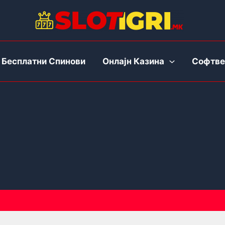
Бесплатни Спинови
Онлајн Казина
Софтве