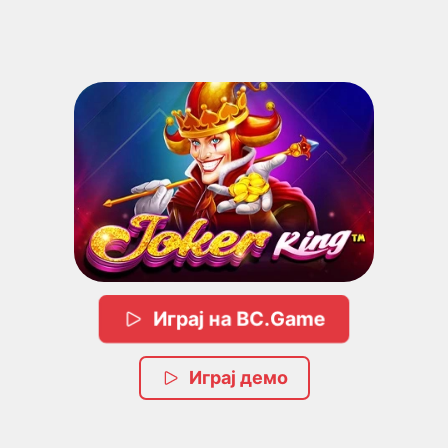
Играј на BC.Game
Играј демо