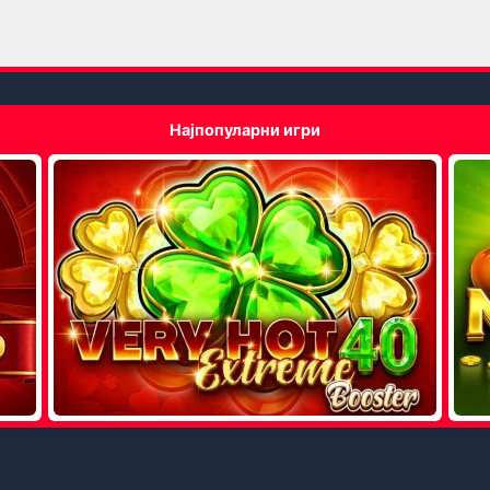
Најпопуларни игри