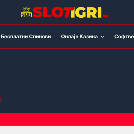
Бесплатни Спинови
Онлајн Казина
Софтве
2