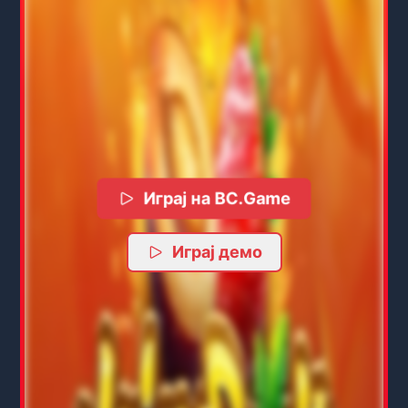
Играј на BC.Game
Играј демо