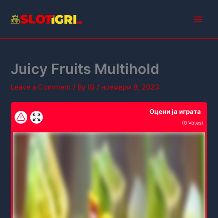
Skip
to
Main
content
Men
Juicy Fruits Multihold
Leave a Comment
/ By
IG
/
ноември 8, 2023
Оцени ја играта
(
0
Votes)