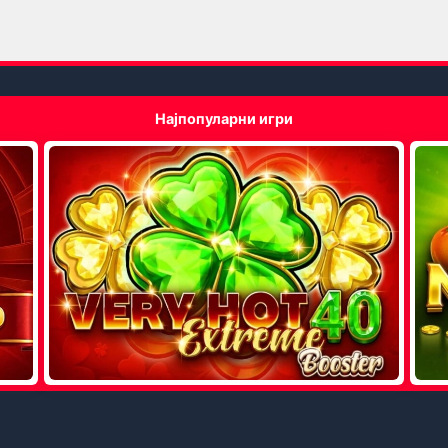
Најпопуларни игри