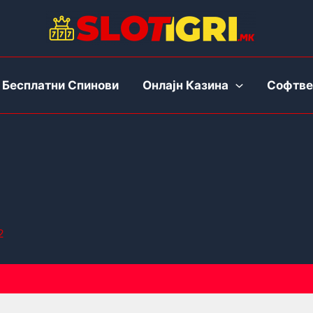
Бесплатни Спинови
Онлајн Казина
Софтве
2