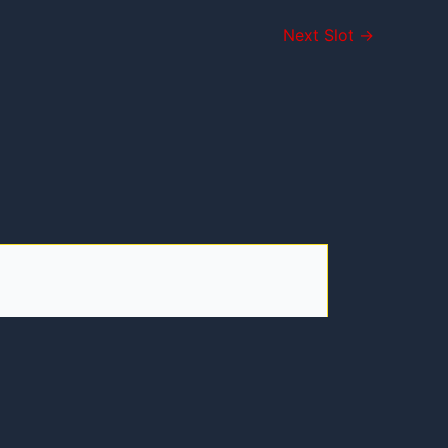
Next Slot
→