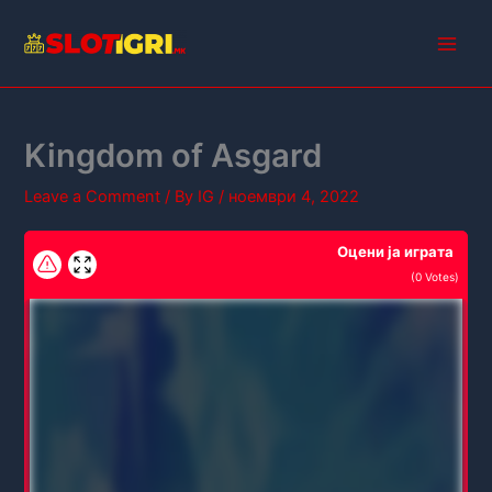
Skip
to
Main
content
Men
Kingdom of Asgard
Leave a Comment
/ By
IG
/
ноември 4, 2022
Оцени ја играта
(
0
Votes)