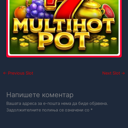
←
Previous Slot
Next Slot
→
Напишете коментар
Вашата адреса за е-пошта нема да биде објавена.
Задолжителните полиња се означени со
*
Коментар
*