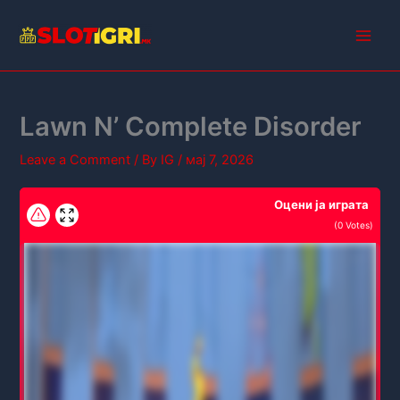
Skip
to
Main
content
Men
Lawn N’ Complete Disorder
Leave a Comment
/ By
IG
/
мај 7, 2026
Оцени ја играта
(
0
Votes)