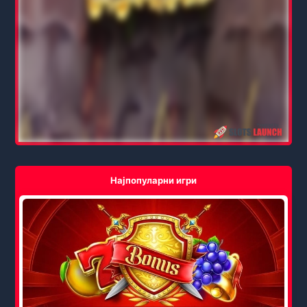
Најпопуларни игри