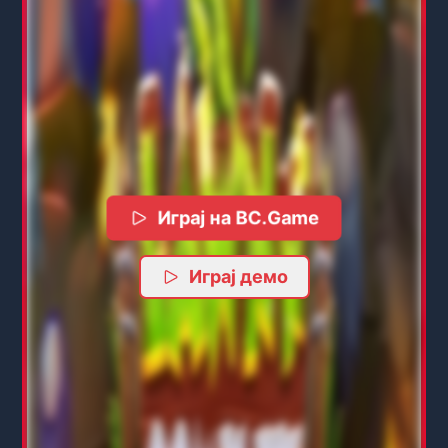
Играј на BC.Game
Играј демо