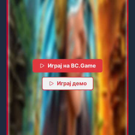
Играј на BC.Game
Играј демо