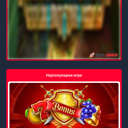
Најпопуларни игри