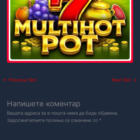
←
Previous Slot
Next Slot
→
Напишете коментар
Вашата адреса за е-пошта нема да биде објавена.
Задолжителните полиња се означени со
*
Коментар
*