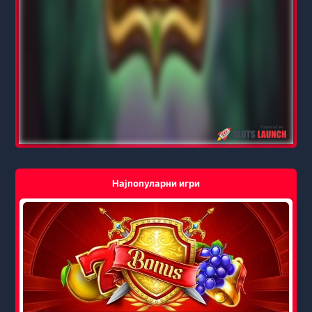
Најпопуларни игри