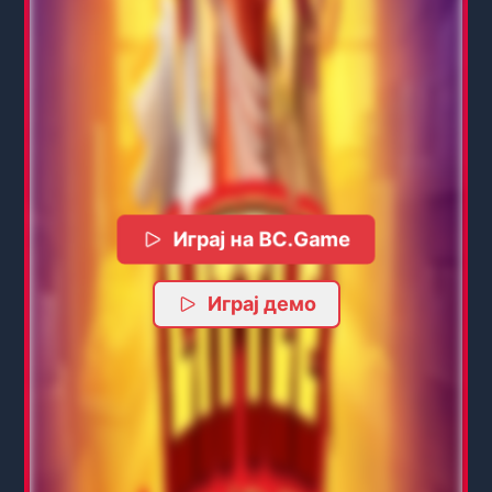
Играј на BC.Game
Играј демо