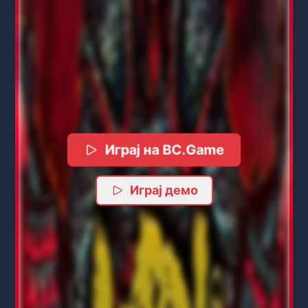
Играј на BC.Game
Играј демо