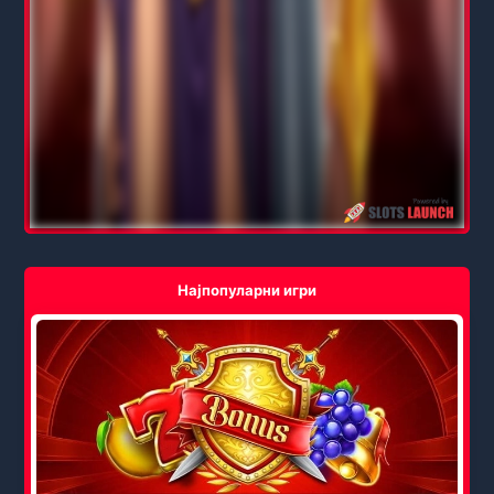
Најпопуларни игри