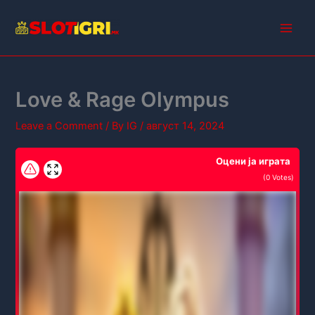
Skip
to
Main
content
Men
Love & Rage Olympus
Leave a Comment
/ By
IG
/
август 14, 2024
Оцени ја играта
(
0
Votes)