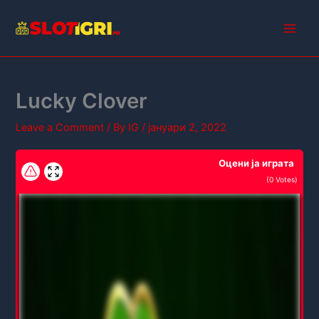
Skip
to
Main
content
Men
Lucky Clover
Leave a Comment
/ By
IG
/
јануари 2, 2022
Оцени ја играта
(
0
Votes)