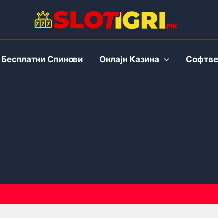
Бесплатни Спинови
Онлајн Казина
Софтве
4