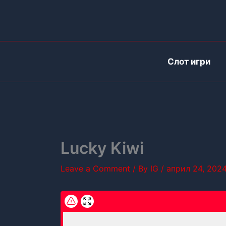
Skip
to
content
Слот игри
Lucky Kiwi
Leave a Comment
/ By
IG
/
април 24, 202