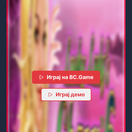
Играј на BC.Game
Играј демо