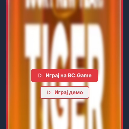
Играј на BC.Game
Играј демо