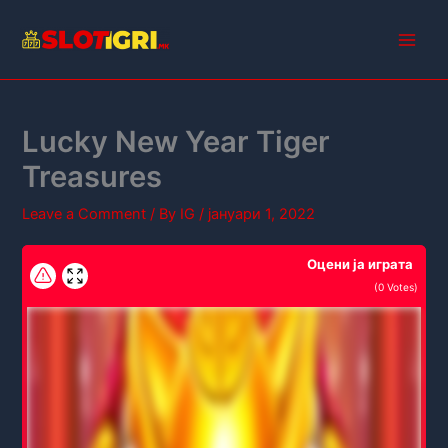
Skip
to
Main
content
Men
Lucky New Year Tiger
Treasures
Leave a Comment
/ By
IG
/
јануари 1, 2022
Оцени ја играта
(
0
Votes)