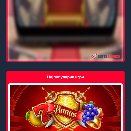
Најпопуларни игри