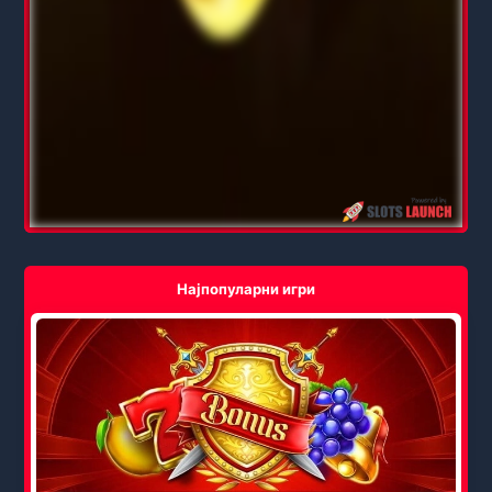
Најпопуларни игри