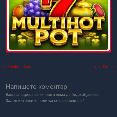
←
Previous Slot
Next Slot
→
Напишете коментар
Вашата адреса за е-пошта нема да биде објавена.
Задолжителните полиња се означени со
*
Коментар
*