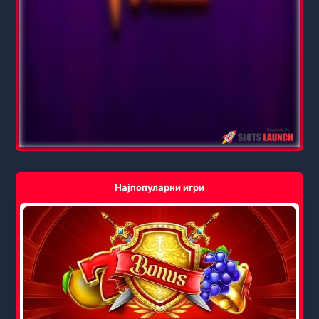
Најпопуларни игри