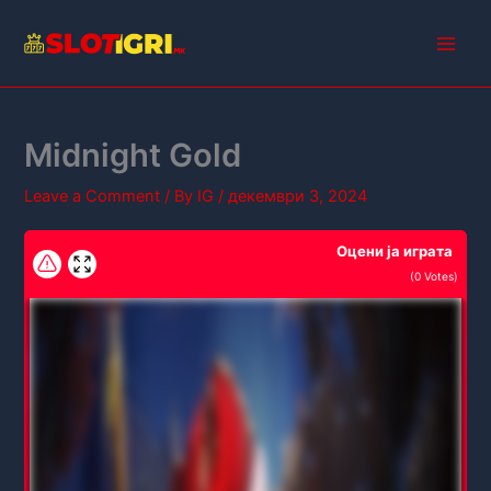
Skip
to
Main
content
Men
Midnight Gold
Leave a Comment
/ By
IG
/
декември 3, 2024
Оцени ја играта
(
0
Votes)