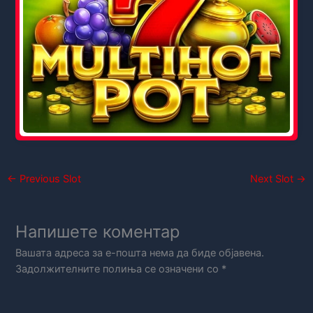
←
Previous Slot
Next Slot
→
Напишете коментар
Вашата адреса за е-пошта нема да биде објавена.
Задолжителните полиња се означени со
*
Коментар
*