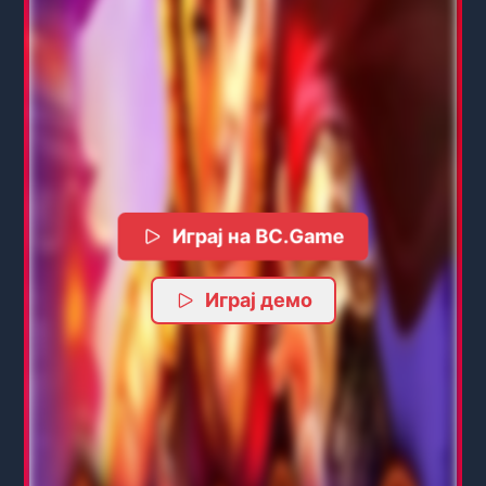
Играј на BC.Game
Играј демо