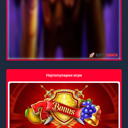
Најпопуларни игри