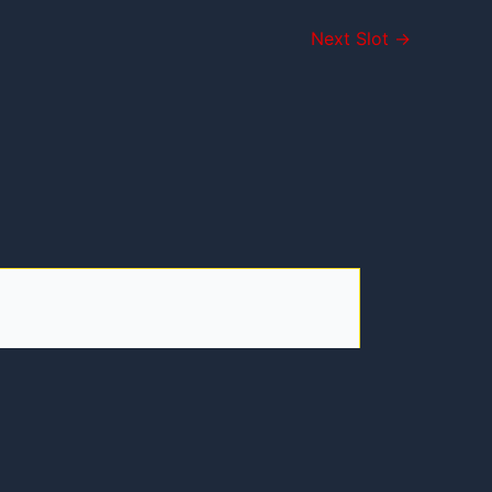
Next Slot
→