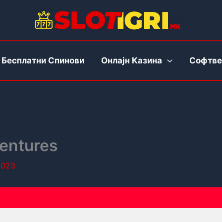
Бесплатни Спинови
Онлајн Казина
Софтве
ventures
2023