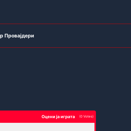
р Провајдери
Оцени ја играта
(
0
Votes)