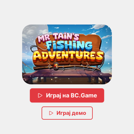
Играј на BC.Game
Играј демо