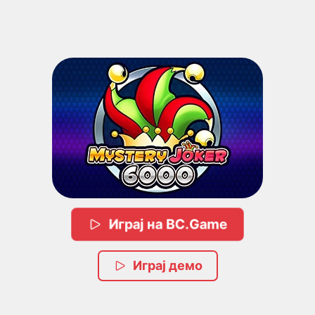
Играј на BC.Game
Играј демо