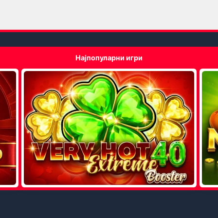
Најпопуларни игри