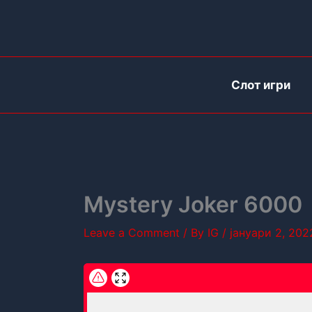
Skip
to
content
Слот игри
Mystery Joker 6000
Leave a Comment
/ By
IG
/
јануари 2, 202