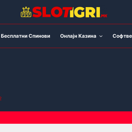
Бесплатни Спинови
Онлајн Казина
Софтве
2