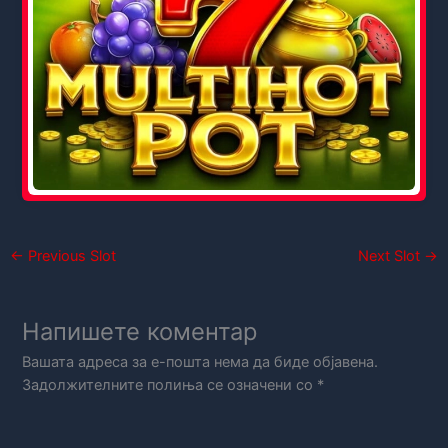
←
Previous Slot
Next Slot
→
Напишете коментар
Вашата адреса за е-пошта нема да биде објавена.
Задолжителните полиња се означени со
*
Коментар
*