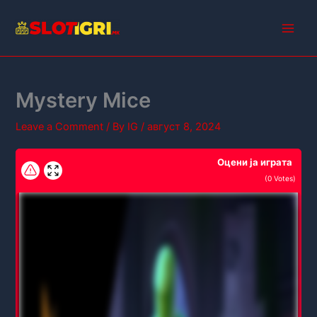
Skip
to
Main
content
Men
Mystery Mice
Leave a Comment
/ By
IG
/
август 8, 2024
Оцени ја играта
(
0
Votes)