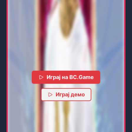
Играј на BC.Game
Играј демо