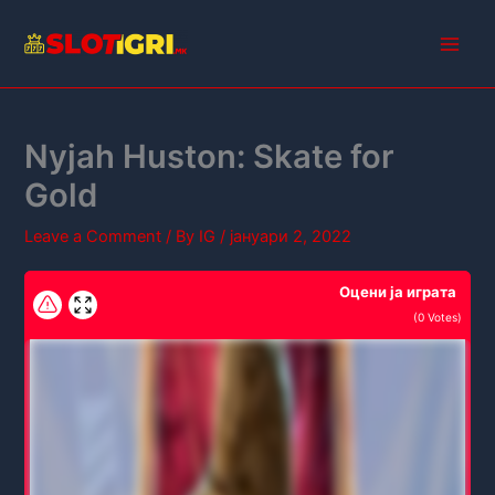
Skip
to
Main
content
Men
Nyjah Huston: Skate for
Gold
Leave a Comment
/ By
IG
/
јануари 2, 2022
Оцени ја играта
(
0
Votes)