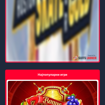
Најпопуларни игри