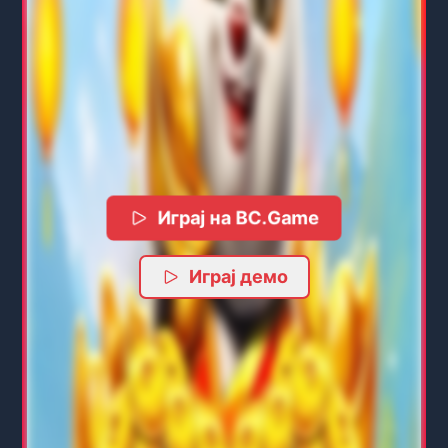
Играј на BC.Game
Играј демо