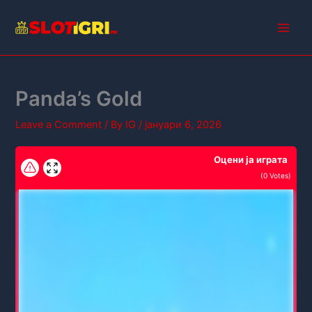
Skip
to
Main
content
Men
Panda’s Gold
Leave a Comment
/ By
IG
/
јануари 6, 2026
Оцени ја играта
(
0
Votes)