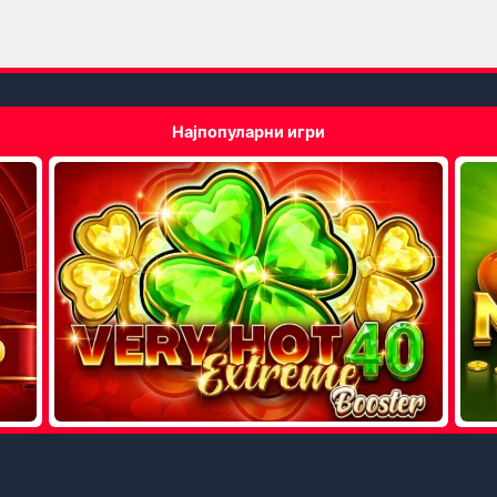
Најпопуларни игри