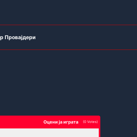
р Провајдери
Оцени ја играта
(
0
Votes)