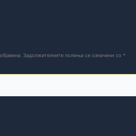
објавена.
Задолжителните полиња се означени со
*