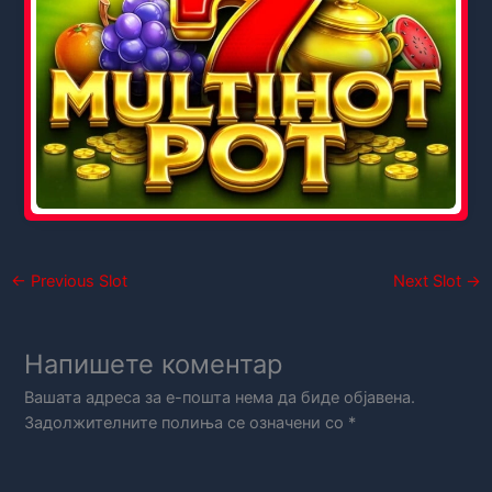
←
Previous Slot
Next Slot
→
Напишете коментар
Вашата адреса за е-пошта нема да биде објавена.
Задолжителните полиња се означени со
*
Коментар
*