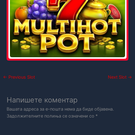
←
Previous Slot
Next Slot
→
Напишете коментар
Вашата адреса за е-пошта нема да биде објавена.
Задолжителните полиња се означени со
*
Коментар
*