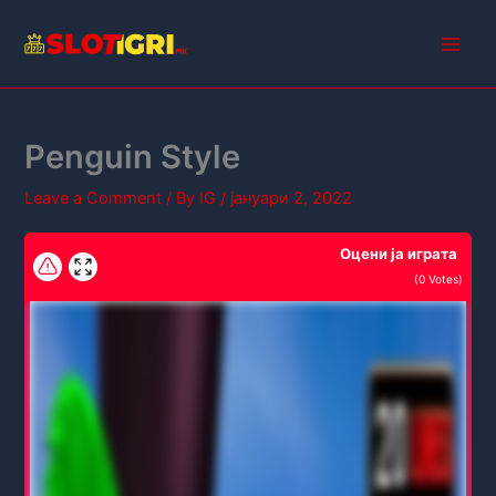
Skip
to
Main
content
Men
Penguin Style
Leave a Comment
/ By
IG
/
јануари 2, 2022
Оцени ја играта
(
0
Votes)