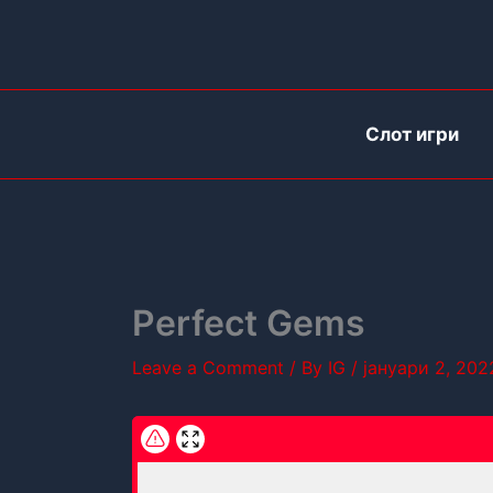
Skip
to
content
Слот игри
Perfect Gems
Leave a Comment
/ By
IG
/
јануари 2, 202