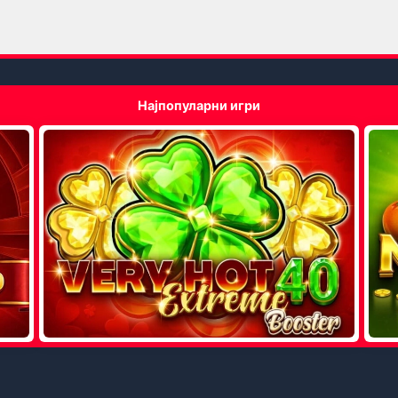
Најпопуларни игри