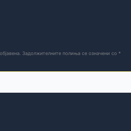
објавена.
Задолжителните полиња се означени со
*