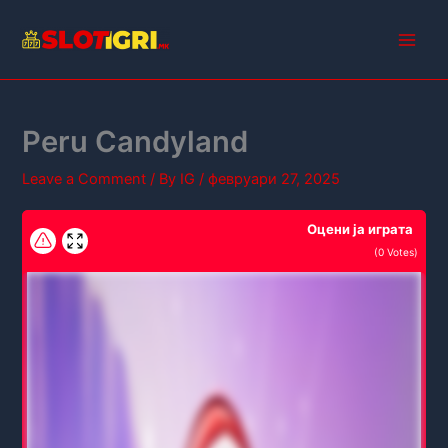
Skip
to
Main
content
Men
Peru Candyland
Leave a Comment
/ By
IG
/
февруари 27, 2025
Оцени ја играта
(
0
Votes)