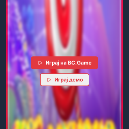
Играј на BC.Game
Играј демо