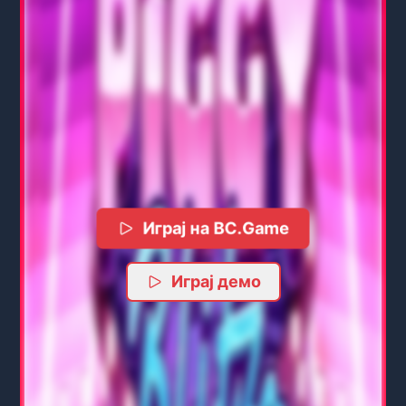
Играј на BC.Game
Играј демо