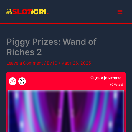
Skip
to
Main
content
Men
Piggy Prizes: Wand of
Riches 2
Leave a Comment
/ By
IG
/
март 26, 2025
Оцени ја играта
(
0
Votes)