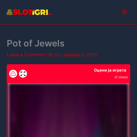
Skip
to
Main
content
Men
Pot of Jewels
Leave a Comment
/ By
IG
/
јануари 2, 2022
Оцени ја играта
(
0
Votes)