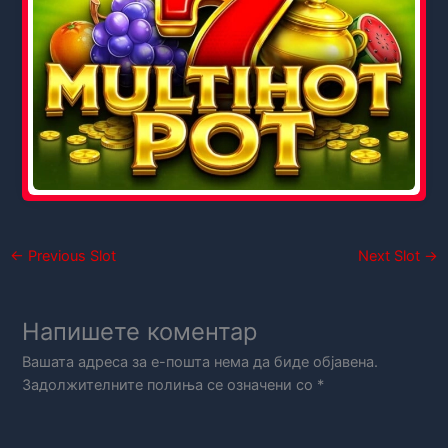
←
Previous Slot
Next Slot
→
Напишете коментар
Вашата адреса за е-пошта нема да биде објавена.
Задолжителните полиња се означени со
*
Коментар
*