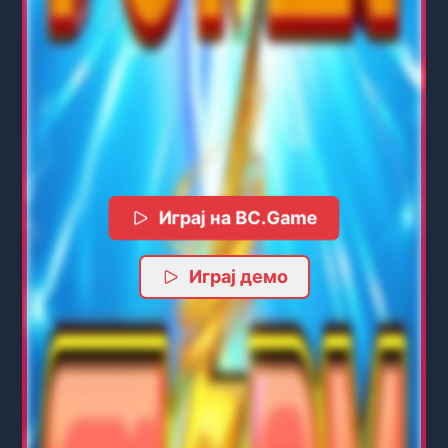
Играј на BC.Game
Играј демо