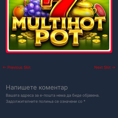
←
Previous Slot
Next Slot
→
Напишете коментар
Вашата адреса за е-пошта нема да биде објавена.
Задолжителните полиња се означени со
*
Коментар
*