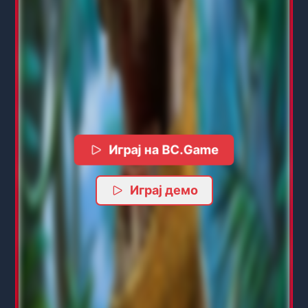
Играј на BC.Game
Играј демо