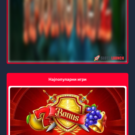
Најпопуларни игри