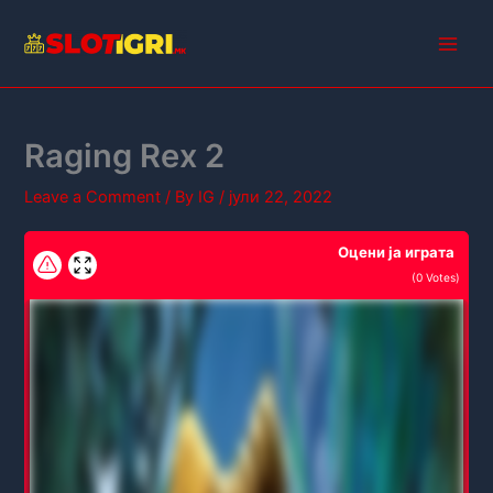
Skip
to
Main
content
Men
Raging Rex 2
Leave a Comment
/ By
IG
/
јули 22, 2022
Оцени ја играта
(
0
Votes)