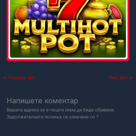
←
Previous Slot
Next Slot
→
Напишете коментар
Вашата адреса за е-пошта нема да биде објавена.
Задолжителните полиња се означени со
*
Коментар
*