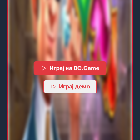
Играј на BC.Game
Играј демо