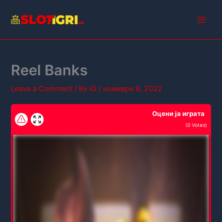
Skip
to
Main
content
Men
Reel Banks
Leave a Comment
/ By
IG
/
ноември 8, 2022
Оцени ја играта
(
0
Votes)