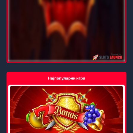
Најпопуларни игри