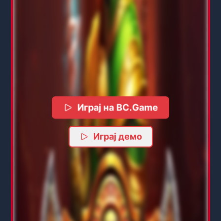
Играј на BC.Game
Играј демо