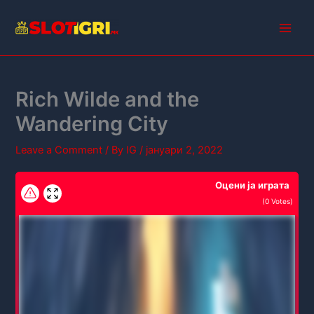
Skip
to
Main
content
Men
Rich Wilde and the
Wandering City
Leave a Comment
/ By
IG
/
јануари 2, 2022
Оцени ја играта
(
0
Votes)