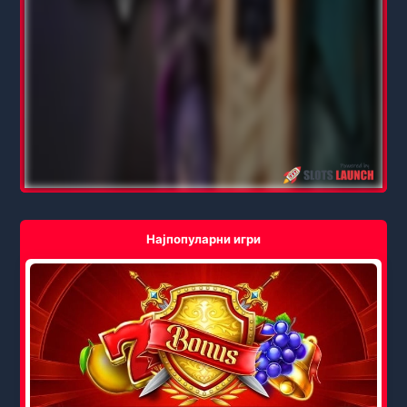
Најпопуларни игри