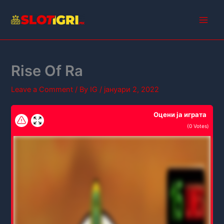
Skip
to
Main
content
Men
Rise Of Ra
Leave a Comment
/ By
IG
/
јануари 2, 2022
Оцени ја играта
(
0
Votes)