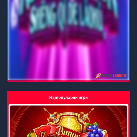
Најпопуларни игри