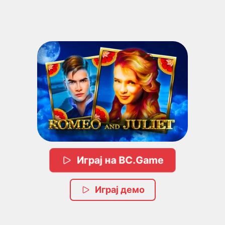
Играј на BC.Game
Играј демо