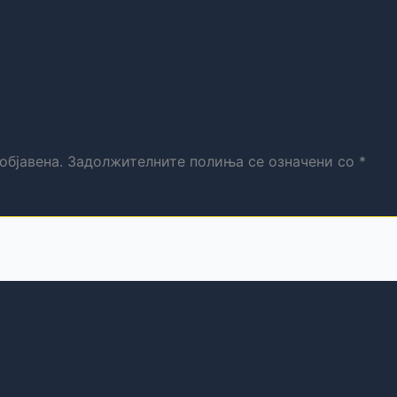
објавена.
Задолжителните полиња се означени со
*