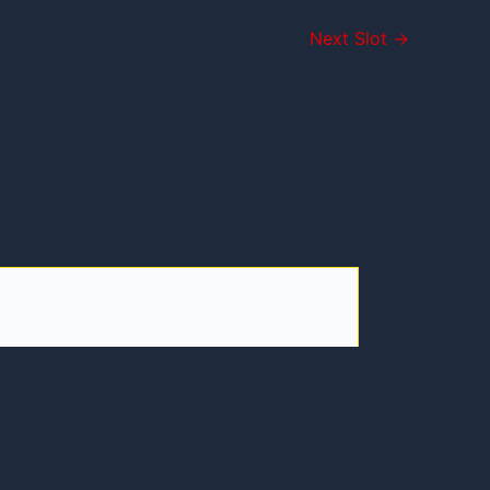
Next Slot
→