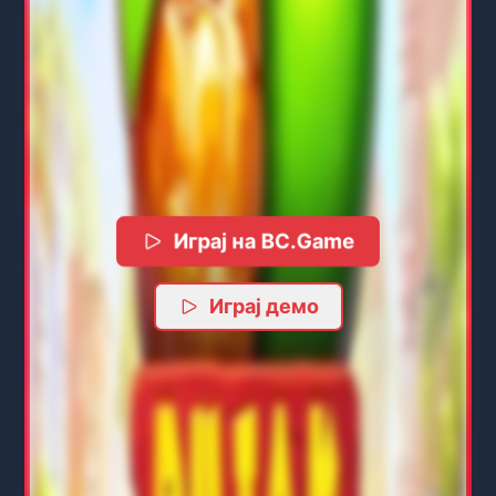
Играј на BC.Game
Играј демо