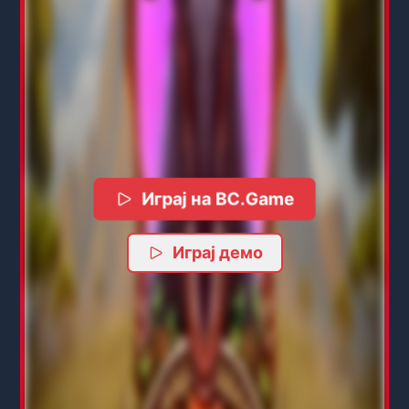
Играј на BC.Game
Играј демо