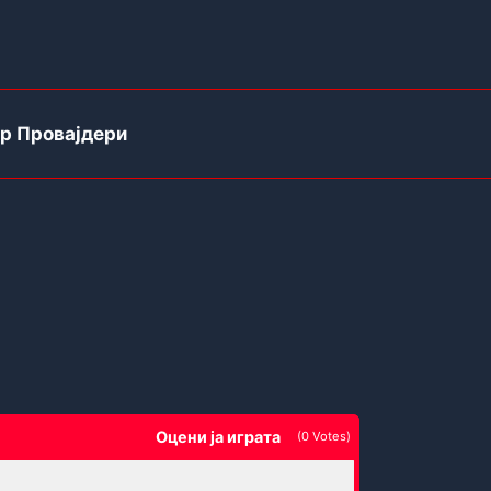
р Провајдери
Оцени ја играта
(
0
Votes)