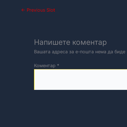
←
Previous Slot
Напишете коментар
Вашата адреса за е-пошта нема да биде 
Коментар
*