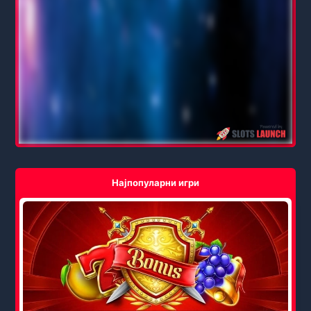
Најпопуларни игри