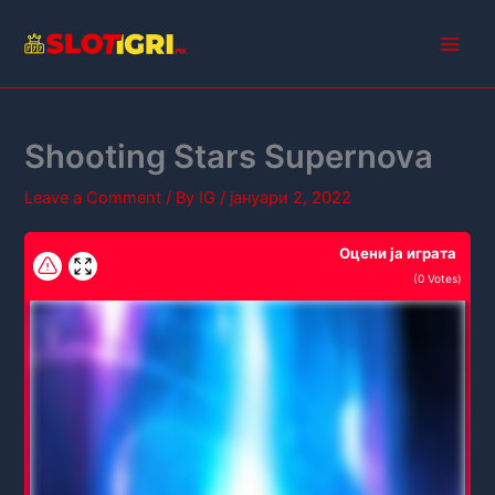
Skip
to
Main
content
Men
Shooting Stars Supernova
Leave a Comment
/ By
IG
/
јануари 2, 2022
Оцени ја играта
(
0
Votes)