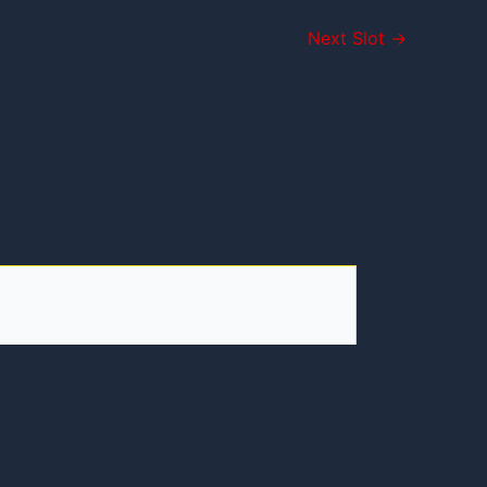
Next Slot
→