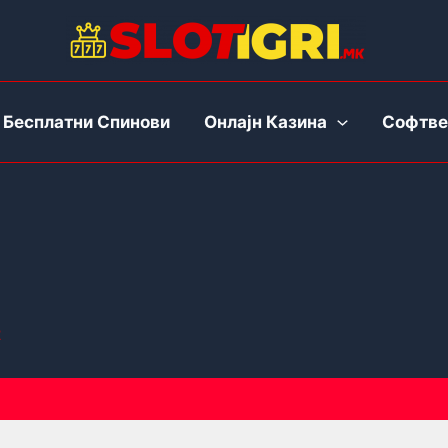
Бесплатни Спинови
Онлајн Казина
Софтве
2