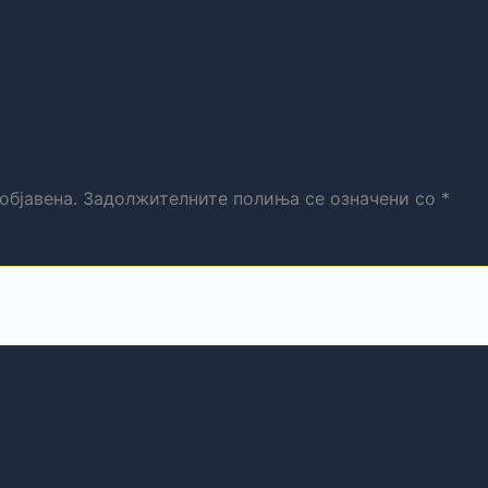
објавена.
Задолжителните полиња се означени со
*