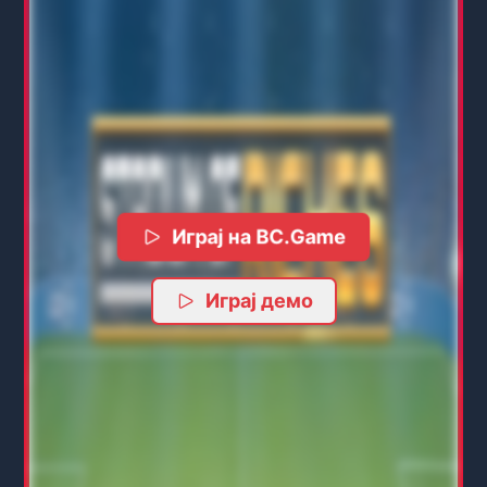
Играј на BC.Game
Играј демо